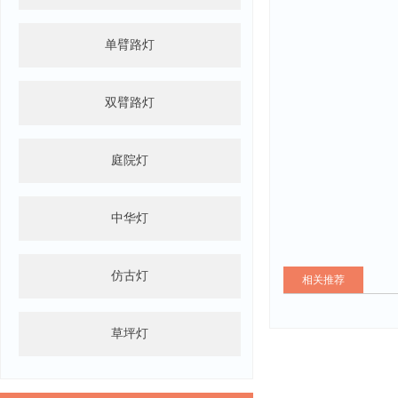
单臂路灯
双臂路灯
庭院灯
中华灯
仿古灯
相关推荐
草坪灯