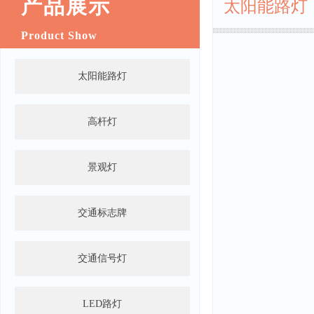
产品展示
太阳能路灯
Product Show
太阳能路灯
高杆灯
景观灯
交通标志牌
交通信号灯
LED路灯