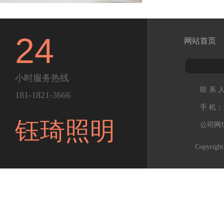
24
网站首页
小时服务热线
联 系 
181-1821-3666
手 机：1
钰琦照明
公司网址：h
Copyr